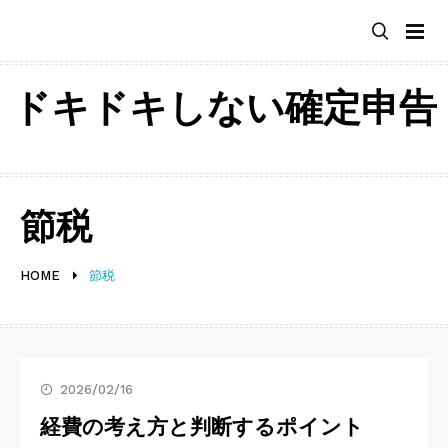
Skip
to
content
ドキドキしない確定申告
節税
HOME
節税
2026/02/16
経費の考え方と判断するポイント