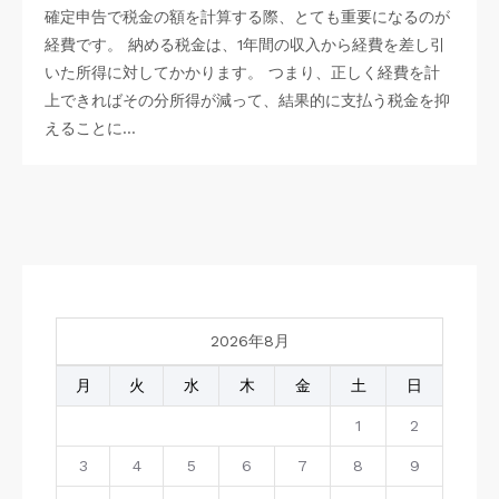
確定申告で税金の額を計算する際、とても重要になるのが
経費です。 納める税金は、1年間の収入から経費を差し引
いた所得に対してかかります。 つまり、正しく経費を計
上できればその分所得が減って、結果的に支払う税金を抑
えることに…
2026年8月
月
火
水
木
金
土
日
1
2
3
4
5
6
7
8
9